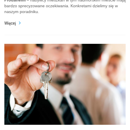
Prodaheim
– nabywcy mieszkań w tym nadmorskim mieście mają
bardzo sprecyzowane oczekiwania. Konkretami dzielimy się w
naszym poradniku.
Więcej