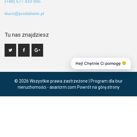
(+48) 577 410 005
biuro@prodaheim.pl
Tu nas znajdziesz
Hej! Chętnie Ci pomogę
© 2026 Wszystkie prawa zastrzeżone | Program dla biur
nieruchomości -
asaricrm.com
Powrót na górę strony
Ta strona używa plików cookies. Kontynuując przeglądanie naszej
strony, wyrażasz zgodę na wykorzystywanie przez nas plików
cookies zgodnie z aktualnymi ustawieniami przeglądarki i Polityką
Prywatności.
Dowiedz się więcej
Klikając "Akceptuję" zgadasz się na wykorzystywanie przez nas
plików cookie.