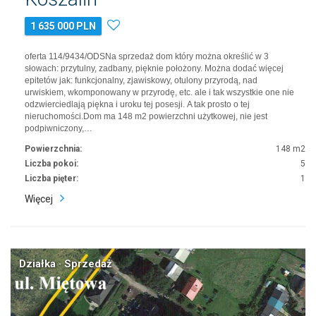
1 635 000 PLN
oferta 114/9434/ODSNa sprzedaż dom który można określić w 3
słowach: przytulny, zadbany, pięknie położony. Można dodać więcej
epitetów jak: funkcjonalny, zjawiskowy, otulony przyrodą, nad
urwiskiem, wkomponowany w przyrodę, etc. ale i tak wszystkie one nie
odzwierciedlają piękna i uroku tej posesji. A tak prosto o tej
nieruchomości.Dom ma 148 m2 powierzchni użytkowej, nie jest
podpiwniczony,…
Powierzchnia:
148 m2
Liczba pokoi:
5
Liczba pięter:
1
Więcej
Działka · Sprzedaż