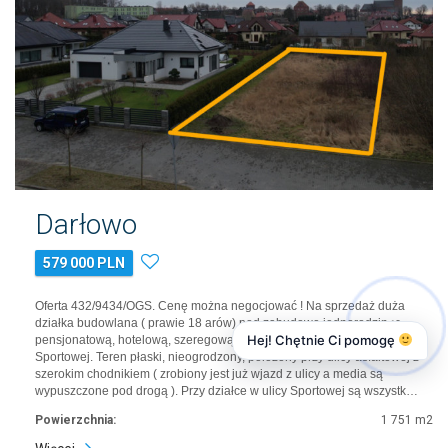
Darłowo
579 000 PLN
Oferta 432/9434/OGS. Cenę można negocjować ! Na sprzedaż duża
działka budowlana ( prawie 18 arów) pod zabudowę jednorodzinną,
Hej! Chętnie Ci pomogę
pensjonatową, hotelową, szeregową, itp. w samym Darłowie przy ul.
Sportowej. Teren płaski, nieogrodzony, położony przy ulicy asfaltowej z
szerokim chodnikiem ( zrobiony jest już wjazd z ulicy a media są
wypuszczone pod drogą ). Przy działce w ulicy Sportowej są wszystk…
Powierzchnia:
1 751 m2