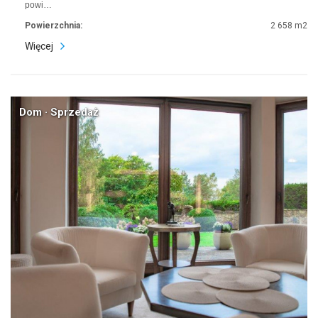
powi…
Powierzchnia:
2 658 m2
Więcej
Dom · Sprzedaż