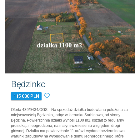
Będzinko
115 000 PLN
Oferta 439/9434/OGS. Na sprzedaż działka budowlana położona za
miejscowością Będzinko, jadąc w kierunku Sarbinowa, od strony
Będzina. Powierzchnia działki wynosi 1100 m2, kształt to regularny
prostokąt, nieogrodzona, na małym wzniesieniu względem drogi
głównej. Działka ma powierzchnie 11 arów i wydane bezterminowo
warunki zabudowy na wybudowanie domu jednorodzinnego, które