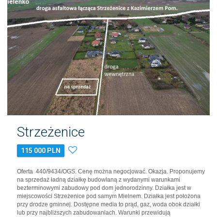
Strzeżenice
115 000 PLN
Oferta 440/9434/OGS. Cenę można negocjować. Okazja. Proponujemy
na sprzedaż ładną działkę budowlaną z wydanymi warunkami
bezterminowymi zabudowy pod dom jednorodzinny. Działka jest w
miejscowości Strzeżenice pod samym Mielnem. Działka jest położona
przy drodze gminnej. Dostępne media to prąd, gaz, woda obok działki
lub przy najbliższych zabudowaniach. Warunki przewidują