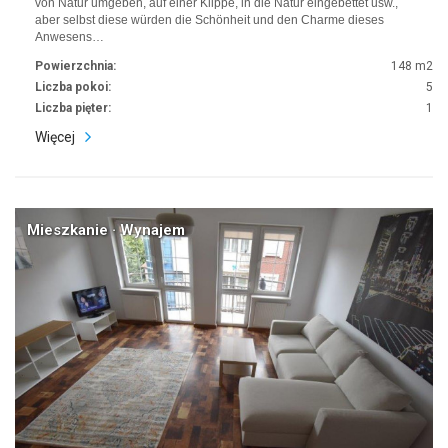
von Natur umgeben, auf einer Klippe, in die Natur eingebettet usw.,
aber selbst diese würden die Schönheit und den Charme dieses
Anwesens…
Powierzchnia:
148 m2
Liczba pokoi:
5
Liczba pięter:
1
Więcej
Mieszkanie · Wynajem