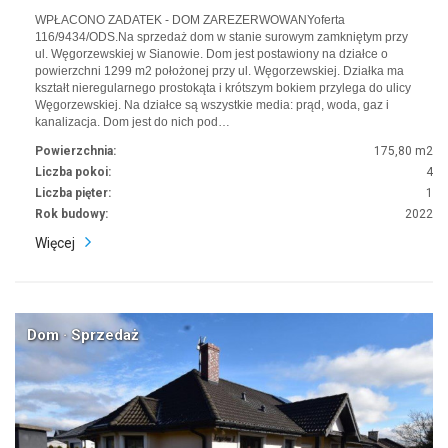
WPŁACONO ZADATEK - DOM ZAREZERWOWANYoferta
116/9434/ODS.Na sprzedaż dom w stanie surowym zamkniętym przy
ul. Węgorzewskiej w Sianowie. Dom jest postawiony na działce o
powierzchni 1299 m2 położonej przy ul. Węgorzewskiej. Działka ma
kształt nieregularnego prostokąta i krótszym bokiem przylega do ulicy
Węgorzewskiej. Na działce są wszystkie media: prąd, woda, gaz i
kanalizacja. Dom jest do nich pod…
Powierzchnia:
175,80 m2
Liczba pokoi:
4
Liczba pięter:
1
Rok budowy:
2022
Więcej
Dom · Sprzedaż