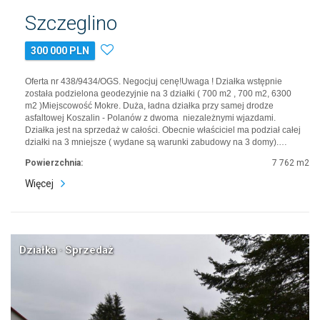
Szczeglino
300 000 PLN
Oferta nr 438/9434/OGS. Negocjuj cenę!Uwaga ! Działka wstępnie
została podzielona geodezyjnie na 3 działki ( 700 m2 , 700 m2, 6300
m2 )Miejscowość Mokre. Duża, ładna działka przy samej drodze
asfaltowej Koszalin - Polanów z dwoma niezależnymi wjazdami.
Działka jest na sprzedaż w całości. Obecnie właściciel ma podział całej
działki na 3 mniejsze ( wydane są warunki zabudowy na 3 domy).…
Powierzchnia:
7 762 m2
Więcej
Działka · Sprzedaż