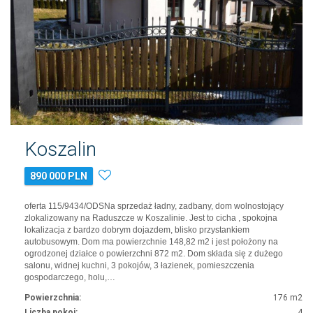
Koszalin
890 000 PLN
oferta 115/9434/ODSNa sprzedaż ładny, zadbany, dom wolnostojący
zlokalizowany na Raduszcze w Koszalinie. Jest to cicha , spokojna
lokalizacja z bardzo dobrym dojazdem, blisko przystankiem
autobusowym. Dom ma powierzchnie 148,82 m2 i jest położony na
ogrodzonej działce o powierzchni 872 m2. Dom składa się z dużego
salonu, widnej kuchni, 3 pokojów, 3 łazienek, pomieszczenia
gospodarczego, holu,…
Powierzchnia:
176 m2
Liczba pokoi:
4