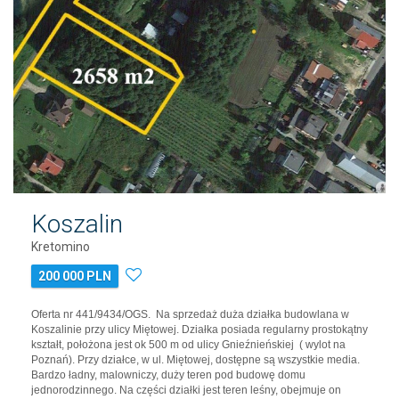
Koszalin
Kretomino
200 000 PLN
Oferta nr 441/9434/OGS. Na sprzedaż duża działka budowlana w
Koszalinie przy ulicy Miętowej. Działka posiada regularny prostokątny
kształt, położona jest ok 500 m od ulicy Gnieźnieńskiej ( wylot na
Poznań). Przy działce, w ul. Miętowej, dostępne są wszystkie media.
Bardzo ładny, malowniczy, duży teren pod budowę domu
jednorodzinnego. Na części działki jest teren leśny, obejmuje on