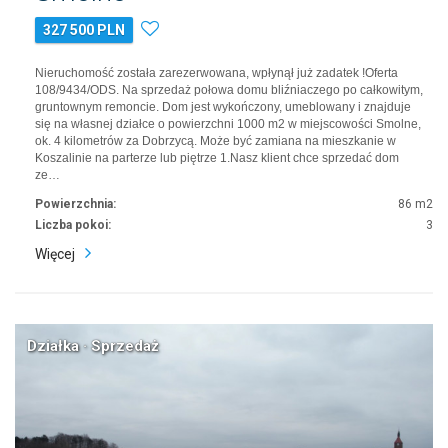
327 500 PLN
Nieruchomość została zarezerwowana, wpłynął już zadatek !Oferta
108/9434/ODS. Na sprzedaż połowa domu bliźniaczego po całkowitym,
gruntownym remoncie. Dom jest wykończony, umeblowany i znajduje
się na własnej działce o powierzchni 1000 m2 w miejscowości Smolne,
ok. 4 kilometrów za Dobrzycą. Może być zamiana na mieszkanie w
Koszalinie na parterze lub piętrze 1.Nasz klient chce sprzedać dom
ze…
Powierzchnia:
86 m2
Liczba pokoi:
3
Więcej
Działka · Sprzedaż