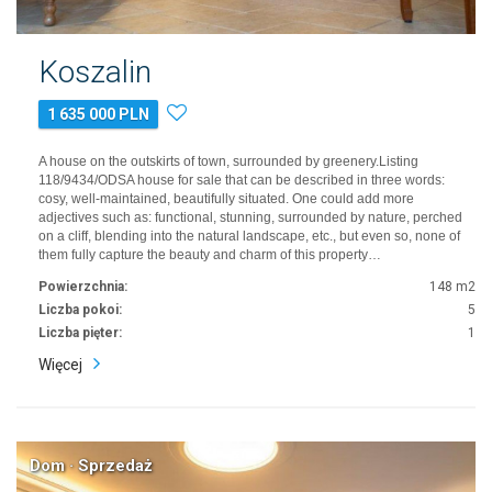
Koszalin
1 635 000 PLN
A house on the outskirts of town, surrounded by greenery.Listing
118/9434/ODSA house for sale that can be described in three words:
cosy, well-maintained, beautifully situated. One could add more
adjectives such as: functional, stunning, surrounded by nature, perched
on a cliff, blending into the natural landscape, etc., but even so, none of
them fully capture the beauty and charm of this property…
Powierzchnia:
148 m2
Liczba pokoi:
5
Liczba pięter:
1
Więcej
Dom · Sprzedaż