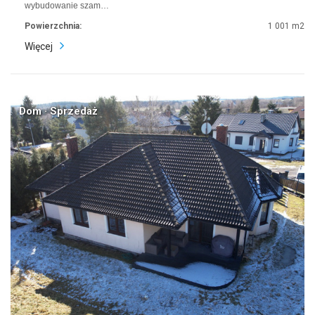
wybudowanie szam…
Powierzchnia:
1 001 m2
Więcej
Dom · Sprzedaż