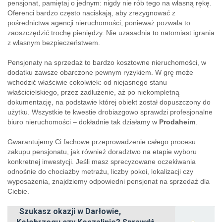
pensjonat, pamiętaj o jednym: nigdy nie rób tego na własną rękę.
Oferenci bardzo często naciskają, aby zrezygnować z
pośrednictwa agencji nieruchomości, ponieważ pozwala to
zaoszczędzić trochę pieniędzy. Nie uzasadnia to natomiast igrania
z własnym bezpieczeństwem.
Pensjonaty na sprzedaż to bardzo kosztowne nieruchomości, w
dodatku zawsze obarczone pewnym ryzykiem. W grę może
wchodzić właściwie cokolwiek: od niejasnego stanu
właścicielskiego, przez zadłużenie, aż po niekompletną
dokumentację, na podstawie której obiekt został dopuszczony do
użytku. Wszystkie te kwestie drobiazgowo sprawdzi profesjonalne
biuro nieruchomości – dokładnie tak działamy w
Prodaheim
.
Gwarantujemy Ci fachowe przeprowadzenie całego procesu
zakupu pensjonatu, jak również doradztwo na etapie wyboru
konkretnej inwestycji. Jeśli masz sprecyzowane oczekiwania
odnośnie do chociażby metrażu, liczby pokoi, lokalizacji czy
wyposażenia, znajdziemy odpowiedni pensjonat na sprzedaż dla
Ciebie.
Szukasz okazji w Darłowie,