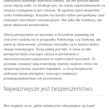
zwiedzania polskiego wybrzeża Bałtyku. Na ten pomysł wpada
coraz więcej osób, co skutkuje tym, że rośnie zapotrzebowanie na
miejsca noclegowe w tym mieście. W zgodnej opinii ekspertów
rynku hotelarskiego, Koszalin ma bardzo dobre perspektywy i jest
ciekawym kierunkiem inwestycyjnym. Nie tylko dla hotelarzy, ale
także właścicieli pensjonatów.
Oferty pensjonatów na sprzedaż w Koszalinie pojawiają się
znacznie rzadziej niż w przypadku Kołobrzegu czy Darłowa, ale
warto je obserwować, ponieważ nierzadko są to bardzo dobre
okazje inwestycyjne. Dużą zaletą jest fakt, iż cena za taki
pensjonat bywa znacząco niższa w porównaniu z
nieruchomościami położonymi w nadmorskich kurortach. To
pozwala rozważyć taką inwestycję również osobom, które nie
dysponują bardzo wysokim kapitałem, a chcą bezpiecznie
ulokować swoje pieniądze i znacząco zwiększyć
prawdopodobieństwo ich pomnożenia.
Najważniejsze jest bezpieczeństwo
Bez względu na to, gdzie ostatecznie zdecydujesz się kupić