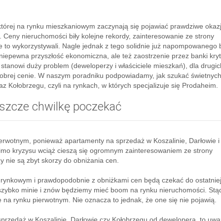
 której na rynku mieszkaniowym zaczynają się pojawiać prawdziwe okazj
 Ceny nieruchomości biły kolejne rekordy, zainteresowanie ze strony
e to wykorzystywali. Nagle jednak z tego solidnie już napompowanego 
niepewna przyszłość ekonomiczna, ale też zaostrzenie przez banki kry
stanowi duży problem (deweloperzy i właściciele mieszkań), dla drugich
dobrej cenie. W naszym poradniku podpowiadamy, jak szukać świetnych
z Kołobrzegu, czyli na rynkach, w których specjalizuje się Prodaheim.
eszcze chwilkę poczekać
pierwotnym, ponieważ apartamenty na sprzedaż w Koszalinie, Darłowie i
mo kryzysu wciąż cieszą się ogromnym zainteresowaniem ze strony
zy nie są zbyt skorzy do obniżania cen.
rynkowym i prawdopodobnie z obniżkami cen będą czekać do ostatniej 
ys szybko minie i znów będziemy mieć boom na rynku nieruchomości. Stąd
ie na rynku pierwotnym. Nie oznacza to jednak, że one się nie pojawią.
sprzedaż w Koszalinie, Darłowie czy Kołobrzegu od dewelopera, to uwa