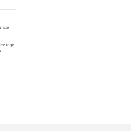
encie
iec tego
u