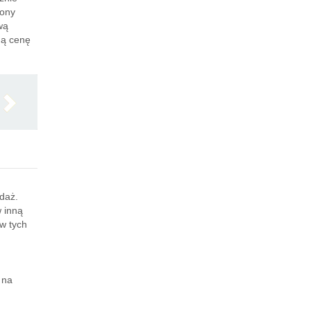
rony
wą
ną cenę
edaż.
w inną
w tych
 na