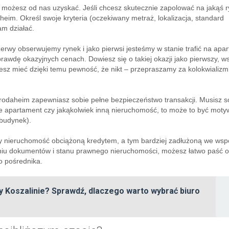
ą możesz od nas uzyskać. Jeśli chcesz skutecznie zapolować na jakąś 
aheim. Określ swoje kryteria (oczekiwany metraż, lokalizacja, standard
am działać.
rwy obserwujemy rynek i jako pierwsi jesteśmy w stanie trafić na apa
rawdę okazyjnych cenach. Dowiesz się o takiej okazji jako pierwszy, w
sz mieć dzięki temu pewność, że nikt – przepraszamy za kolokwializm 
rodaheim zapewniasz sobie pełne bezpieczeństwo transakcji. Musisz s
aje apartament czy jakąkolwiek inną nieruchomość, to może to być mo
 budynek).
y nieruchomość obciążoną kredytem, a tym bardziej zadłużoną we wsp
niu dokumentów i stanu prawnego nieruchomości, możesz łatwo paść o
o pośrednika.
y Koszalinie? Sprawdź, dlaczego warto wybrać biuro