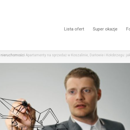
Lista ofert
Super okazje
F
 nieruchomości
Apartamenty na sprzedaż w Koszalinie, Darłowie i Kołobrzegu: ja