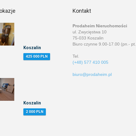
okazje
Kontakt
Prodaheim Nieruchomości
ul. Zwycięstwa 10
75-033 Koszalin
Biuro czynne 9.00-17.00 (pn.- pt.
Koszalin
Tel.
425 000 PLN
(+48) 577 410 005
biuro@prodaheim.pl
Koszalin
2 000 PLN