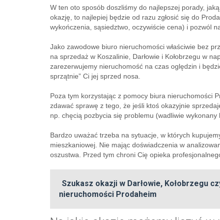
W ten oto sposób doszliśmy do najlepszej porady, jak
okazję, to najlepiej będzie od razu zgłosić się do Prod
wykończenia, sąsiedztwo, oczywiście cena) i pozwól n
Jako zawodowe biuro nieruchomości właściwie bez prze
na sprzedaż w Koszalinie, Darłowie i Kołobrzegu w nap
zarezerwujemy nieruchomość na czas oględzin i będzie
sprzątnie” Ci jej sprzed nosa.
Poza tym korzystając z pomocy biura nieruchomości P
zdawać sprawę z tego, że jeśli ktoś okazyjnie sprzed
np. chęcią pozbycia się problemu (wadliwie wykonany
Bardzo uważać trzeba na sytuacje, w których kupujem
mieszkaniowej. Nie mając doświadczenia w analizowa
oszustwa. Przed tym chroni Cię opieka profesjonalneg
Szukasz okazji w Darłowie, Kołobrzegu cz
nieruchomości Prodaheim