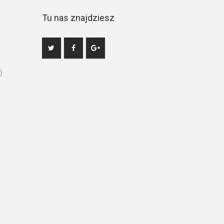
Tu nas znajdziesz
)
Hej! Chętnie Ci pomogę