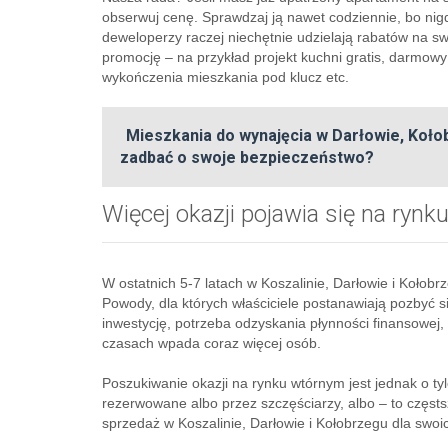
obserwuj cenę. Sprawdzaj ją nawet codziennie, bo nigd
deweloperzy raczej niechętnie udzielają rabatów na sw
promocję – na przykład projekt kuchni gratis, darmo
wykończenia mieszkania pod klucz etc.
Mieszkania do wynajęcia w Darłowie, Kołob
zadbać o swoje bezpieczeństwo?
Więcej okazji pojawia się na ryn
W ostatnich 5-7 latach w Koszalinie, Darłowie i Kołob
Powody, dla których właściciele postanawiają pozbyć 
inwestycję, potrzeba odzyskania płynności finansowej
czasach wpada coraz więcej osób.
Poszukiwanie okazji na rynku wtórnym jest jednak o t
rezerwowane albo przez szczęściarzy, albo – to częst
sprzedaż w Koszalinie, Darłowie i Kołobrzegu dla swoic