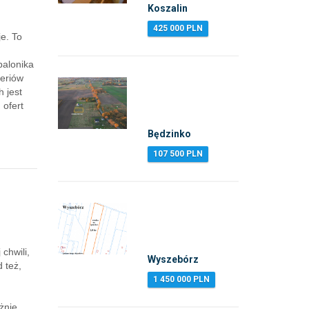
Koszalin
425 000 PLN
e. To
balonika
teriów
 jest
 ofert
Będzinko
107 500 PLN
chwili,
Wyszebórz
 też,
1 450 000 PLN
żnie