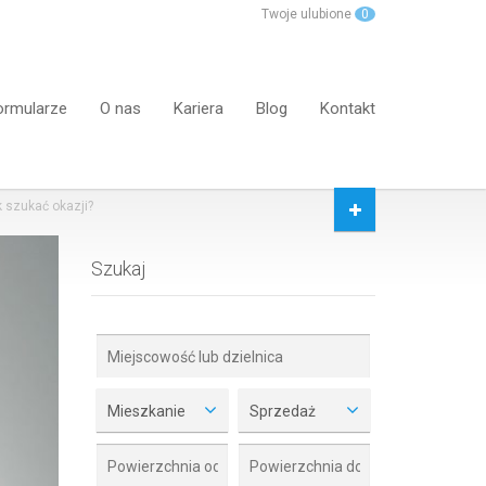
Twoje ulubione
0
ormularze
O nas
Kariera
Blog
Kontakt
k szukać okazji?
Szukaj
Mieszkanie
Sprzedaż