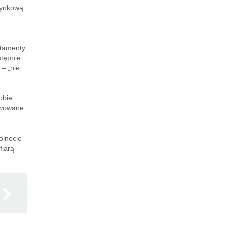
rynkową
rtamenty
stępnie
– „nie
obie
tywowane
ólnocie
fiarą