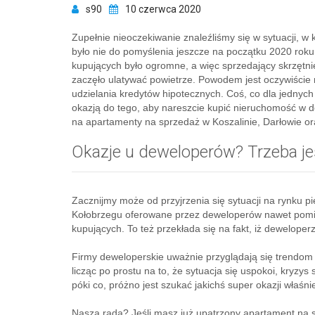
s90
10 czerwca 2020
Zupełnie nieoczekiwanie znaleźliśmy się w sytuacji, w
było nie do pomyślenia jeszcze na początku 2020 roku.
kupujących było ogromne, a więc sprzedający skrzętni
zaczęło ulatywać powietrze. Powodem jest oczywiście 
udzielania kredytów hipotecznych. Coś, co dla jednych 
okazją do tego, aby nareszcie kupić nieruchomość w 
na apartamenty na sprzedaż w Koszalinie, Darłowie ora
Okazje u deweloperów? Trzeba j
Zacznijmy może od przyjrzenia się sytuacji na rynku 
Kołobrzegu oferowane przez deweloperów nawet pomi
kupujących. To też przekłada się na fakt, iż deweloper
Firmy deweloperskie uważnie przyglądają się trendom 
licząc po prostu na to, że sytuacja się uspokoi, kryz
póki co, próżno jest szukać jakichś super okazji właśn
Nasza rada? Jeśli masz już upatrzony apartament na 