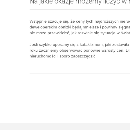
Na jakie okazje możemy liczyć w 
Wstępnie szacuje się, że ceny tych najdroższych nie
deweloperskim obniżki będą mniejsze i powinny sięgną
nie może przewidzieć, jak rozwinie się sytuacja w świ
Jeśli szybko uporamy się z kataklizmem, jaki zostawi
roku zaczniemy obserwować ponowne wzrosty cen. Dla
nieruchomości i sporo zaoszczędzić.