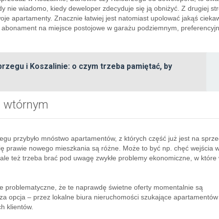
y nie wiadomo, kiedy deweloper zdecyduje się ją obniżyć. Z drugiej st
oje apartamenty. Znacznie łatwiej jest natomiast upolować jakąś cieka
wy abonament na miejsce postojowe w garażu podziemnym, preferencyj
rzegu i Koszalinie: o czym trzeba pamiętać, by
ku wtórnym
rzegu przybyło mnóstwo apartamentów, z których część już jest na sprz
się prawie nowego mieszkania są różne. Może to być np. chęć wejścia 
, ale też trzeba brać pod uwagę zwykłe problemy ekonomiczne, w które 
yle problematyczne, że te naprawdę świetne oferty momentalnie są
sza opcja – przez lokalne biura nieruchomości szukające apartamentów
h klientów.