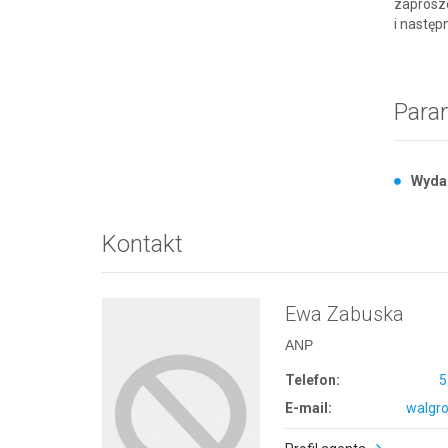
zaprosze
i następ
Para
Wyda
Kontakt
Ewa Zabuska
ANP
Telefon:
5
E-mail:
walgr