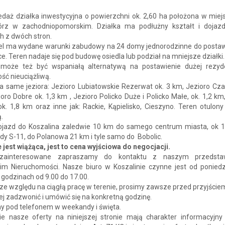
edaż działka inwestycyjna o powierzchni ok. 2,60 ha położona w miej
rz w zachodniopomorskim. Działka ma podłużny kształt i dojaz
h z dwóch stron.
iel ma wydane warunki zabudowy na 24 domy jednorodzinne do postaw
łce. Teren nadaje się pod budowę osiedla lub podział na mniejsze działki
 może też być wspaniałą alternatywą na postawienie dużej rezyde
ość nieuciążliwą.
a same jeziora: Jezioro Lubiatowskie Rezerwat ok. 3 km, Jezioro Cza
oro Dobre ok. 1,3 km , Jezioro Policko Duże i Policko Małe, ok. 1,2 km
k. 1,8 km oraz inne jak: Rackie, Kąpielisko, Cieszyno. Teren otulony
.
ojazd do Koszalina zaledwie 10 km do samego centrum miasta, ok 
dy S-11, do Polanowa 21 km i tyle samo do Bobolic.
 jest wiążąca, jest to cena wyjściowa do negocjacji.
zainteresowane zapraszamy do kontaktu z naszym przedstaw
im Nieruchomości. Nasze biuro w Koszalinie czynne jest od poniedz
 godzinach od 9.00 do 17.00.
e względu na ciągłą pracę w terenie, prosimy zawsze przed przyjście
j zadzwonić i umówić się na konkretną godzinę.
y pod telefonem w weekandy i święta.
ie nasze oferty na niniejszej stronie mają charakter informacyjny