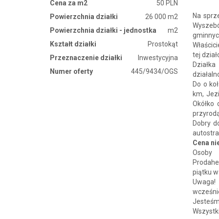
Cena za m2
50 PLN
Na sprz
Powierzchnia działki
26 000 m2
Wyszebó
Powierzchnia działki - jednostka
m2
gminnyc
Kształt działki
Prostokąt
Właścic
tej dzia
Przeznaczenie działki
Inwestycyjna
Działka
Numer oferty
445/9434/OGS
działaln
Do o koł
km, Jezi
Okółko o
przyrodą
Dobry d
autostra
Cena nie
Osoby 
Prodahe
piątku w
Uwaga! z
wcześnie
Jesteśm
Wszystk