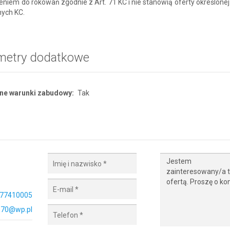
niem do rokowań zgodnie z Art. 71 KC i nie stanowią oferty określonej
nych KC.
metry dodatkowe
ne warunki zabudowy:
Tak
77410005
o70@wp.pl