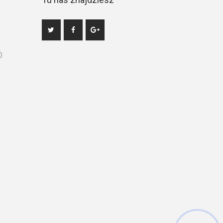
)
Hej! Chętnie Ci pomogę