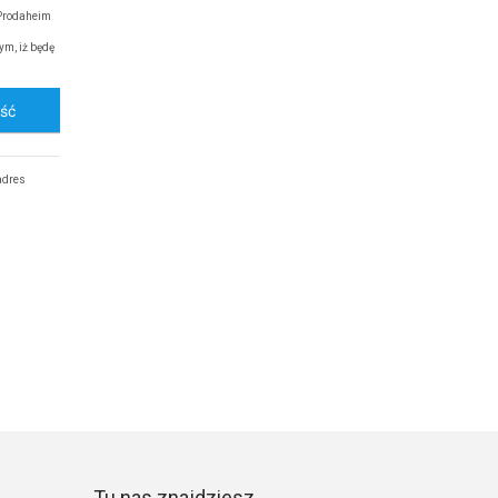
Prodaheim
ym, iż będę
ość
adres
Tu nas znajdziesz