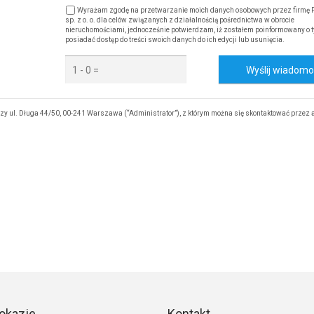
Wyrażam zgodę na przetwarzanie moich danych osobowych przez firmę 
sp. z o. o. dla celów związanych z działalnością pośrednictwa w obrocie
nieruchomościami, jednocześnie potwierdzam, iż zostałem poinformowany o t
posiadać dostęp do treści swoich danych do ich edycji lub usunięcia.
Wyślij wiadom
rzy ul. Długa 44/50, 00-241 Warszawa (“Administrator”), z którym można się skontaktować przez 
okazje
Kontakt