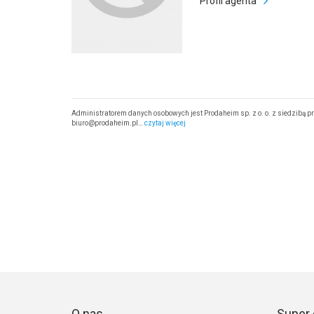
Profil agenta
Administratorem danych osobowych jest Prodaheim sp. z o. o. z siedzibą p
biuro@prodaheim.pl…
czytaj więcej
O nas
Super 