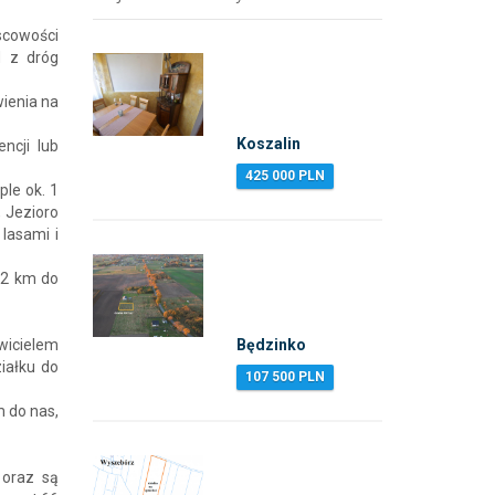
scowości
d z dróg
ienia na
.
Koszalin
ncji lub
425 000 PLN
ple ok. 1
, Jezioro
 lasami i
12 km do
Będzinko
icielem
iałku do
107 500 PLN
m do nas,
 oraz są