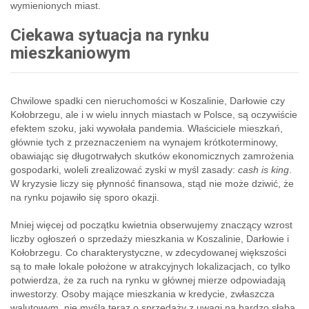
wymienionych miast.
Ciekawa sytuacja na rynku
mieszkaniowym
Chwilowe spadki cen nieruchomości w Koszalinie, Darłowie czy
Kołobrzegu, ale i w wielu innych miastach w Polsce, są oczywiście
efektem szoku, jaki wywołała pandemia. Właściciele mieszkań,
głównie tych z przeznaczeniem na wynajem krótkoterminowy,
obawiając się długotrwałych skutków ekonomicznych zamrożenia
gospodarki, woleli zrealizować zyski w myśl zasady:
cash is king
.
W kryzysie liczy się płynność finansowa, stąd nie może dziwić, że
na rynku pojawiło się sporo okazji.
Mniej więcej od początku kwietnia obserwujemy znaczący wzrost
liczby ogłoszeń o sprzedaży mieszkania w Koszalinie, Darłowie i
Kołobrzegu. Co charakterystyczne, w zdecydowanej większości
są to małe lokale położone w atrakcyjnych lokalizacjach, co tylko
potwierdza, że za ruch na rynku w głównej mierze odpowiadają
inwestorzy. Osoby mające mieszkania w kredycie, zwłaszcza
walutowym, nie myślą teraz o sprzedaży z uwagi na bardzo słabą