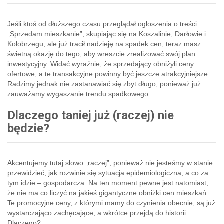
Jeśli ktoś od dłuższego czasu przeglądał ogłoszenia o treści
„Sprzedam mieszkanie”, skupiając się na Koszalinie, Darłowie i
Kołobrzegu, ale już tracił nadzieję na spadek cen, teraz masz
świetną okazję do tego, aby wreszcie zrealizować swój plan
inwestycyjny. Widać wyraźnie, że sprzedający obniżyli ceny
ofertowe, a te transakcyjne powinny być jeszcze atrakcyjniejsze.
Radzimy jednak nie zastanawiać się zbyt długo, ponieważ już
zauważamy wygaszanie trendu spadkowego.
Dlaczego taniej już (raczej) nie
będzie?
Akcentujemy tutaj słowo „raczej”, ponieważ nie jesteśmy w stanie
przewidzieć, jak rozwinie się sytuacja epidemiologiczna, a co za
tym idzie – gospodarcza. Na ten moment pewne jest natomiast,
że nie ma co liczyć na jakieś gigantyczne obniżki cen mieszkań.
Te promocyjne ceny, z którymi mamy do czynienia obecnie, są już
wystarczająco zachęcające, a wkrótce przejdą do historii.
Dlaczego?