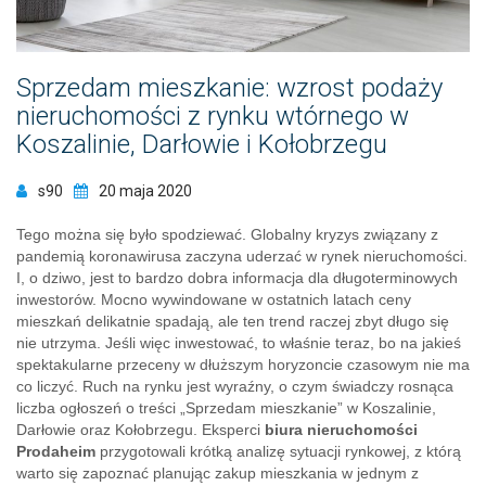
Sprzedam mieszkanie: wzrost podaży
nieruchomości z rynku wtórnego w
Koszalinie, Darłowie i Kołobrzegu
s90
20 maja 2020
Tego można się było spodziewać. Globalny kryzys związany z
pandemią koronawirusa zaczyna uderzać w rynek nieruchomości.
I, o dziwo, jest to bardzo dobra informacja dla długoterminowych
inwestorów. Mocno wywindowane w ostatnich latach ceny
mieszkań delikatnie spadają, ale ten trend raczej zbyt długo się
nie utrzyma. Jeśli więc inwestować, to właśnie teraz, bo na jakieś
spektakularne przeceny w dłuższym horyzoncie czasowym nie ma
co liczyć. Ruch na rynku jest wyraźny, o czym świadczy rosnąca
liczba ogłoszeń o treści „Sprzedam mieszkanie” w Koszalinie,
Darłowie oraz Kołobrzegu. Eksperci
biura nieruchomości
Prodaheim
przygotowali krótką analizę sytuacji rynkowej, z którą
warto się zapoznać planując zakup mieszkania w jednym z