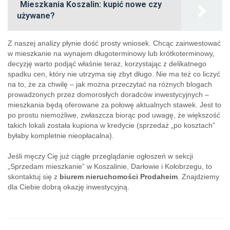
Mieszkania Koszalin: kupić nowe czy
używane?
Z naszej analizy płynie dość prosty wniosek. Chcąc zainwestować
w mieszkanie na wynajem długoterminowy lub krótkoterminowy,
decyzję warto podjąć właśnie teraz, korzystając z delikatnego
spadku cen, który nie utrzyma się zbyt długo. Nie ma też co liczyć
na to, że za chwilę – jak można przeczytać na różnych blogach
prowadzonych przez domorosłych doradców inwestycyjnych –
mieszkania będą oferowane za połowę aktualnych stawek. Jest to
po prostu niemożliwe, zwłaszcza biorąc pod uwagę, że większość
takich lokali została kupiona w kredycie (sprzedaż „po kosztach”
byłaby kompletnie nieopłacalna).
Jeśli męczy Cię już ciągłe przeglądanie ogłoszeń w sekcji
„Sprzedam mieszkanie” w Koszalinie, Darłowie i Kołobrzegu, to
skontaktuj się z
biurem nieruchomości Prodaheim
. Znajdziemy
dla Ciebie dobrą okazję inwestycyjną.