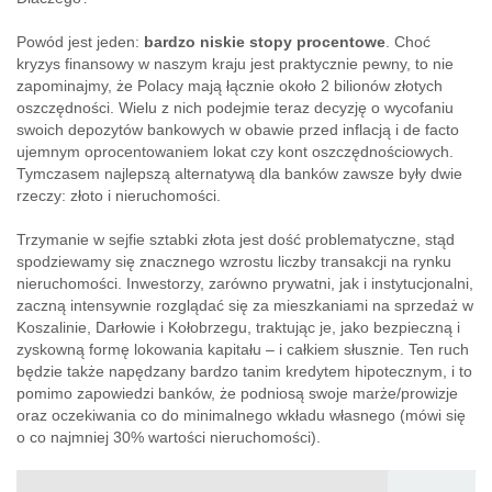
Powód jest jeden:
bardzo niskie stopy procentowe
. Choć
kryzys finansowy w naszym kraju jest praktycznie pewny, to nie
zapominajmy, że Polacy mają łącznie około 2 bilionów złotych
oszczędności. Wielu z nich podejmie teraz decyzję o wycofaniu
swoich depozytów bankowych w obawie przed inflacją i de facto
ujemnym oprocentowaniem lokat czy kont oszczędnościowych.
Tymczasem najlepszą alternatywą dla banków zawsze były dwie
rzeczy: złoto i nieruchomości.
Trzymanie w sejfie sztabki złota jest dość problematyczne, stąd
spodziewamy się znacznego wzrostu liczby transakcji na rynku
nieruchomości. Inwestorzy, zarówno prywatni, jak i instytucjonalni,
zaczną intensywnie rozglądać się za mieszkaniami na sprzedaż w
Koszalinie, Darłowie i Kołobrzegu, traktując je, jako bezpieczną i
zyskowną formę lokowania kapitału – i całkiem słusznie. Ten ruch
będzie także napędzany bardzo tanim kredytem hipotecznym, i to
pomimo zapowiedzi banków, że podniosą swoje marże/prowizje
oraz oczekiwania co do minimalnego wkładu własnego (mówi się
o co najmniej 30% wartości nieruchomości).