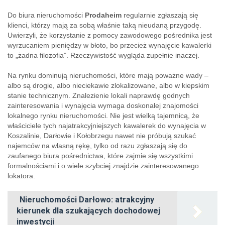
Do biura nieruchomości
Prodaheim
regularnie zgłaszają się
klienci, którzy mają za sobą właśnie taką nieudaną przygodę.
Uwierzyli, że korzystanie z pomocy zawodowego pośrednika jest
wyrzucaniem pieniędzy w błoto, bo przecież wynajęcie kawalerki
to „żadna filozofia”. Rzeczywistość wygląda zupełnie inaczej.
Na rynku dominują nieruchomości, które mają poważne wady –
albo są drogie, albo nieciekawie zlokalizowane, albo w kiepskim
stanie technicznym. Znalezienie lokali naprawdę godnych
zainteresowania i wynajęcia wymaga doskonałej znajomości
lokalnego rynku nieruchomości. Nie jest wielką tajemnicą, że
właściciele tych najatrakcyjniejszych kawalerek do wynajęcia w
Koszalinie, Darłowie i Kołobrzegu nawet nie próbują szukać
najemców na własną rękę, tylko od razu zgłaszają się do
zaufanego biura pośrednictwa, które zajmie się wszystkimi
formalnościami i o wiele szybciej znajdzie zainteresowanego
lokatora.
Nieruchomości Darłowo: atrakcyjny
kierunek dla szukających dochodowej
inwestycji