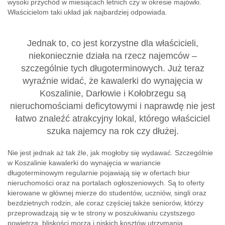
wysoki przychód w miesiącach letnich czy w okresie majówki.
Właścicielom taki układ jak najbardziej odpowiada.
Jednak to, co jest korzystne dla właścicieli,
niekoniecznie działa na rzecz najemców –
szczególnie tych długoterminowych. Już teraz
wyraźnie widać, że kawalerki do wynajęcia w
Koszalinie, Darłowie i Kołobrzegu są
nieruchomościami deficytowymi i naprawdę nie jest
łatwo znaleźć atrakcyjny lokal, którego właściciel
szuka najemcy na rok czy dłużej.
Nie jest jednak aż tak źle, jak mogłoby się wydawać. Szczególnie
w Koszalinie kawalerki do wynajęcia w wariancie
długoterminowym regularnie pojawiają się w ofertach biur
nieruchomości oraz na portalach ogłoszeniowych. Są to oferty
kierowane w głównej mierze do studentów, uczniów, singli oraz
bezdzietnych rodzin, ale coraz częściej także seniorów, którzy
przeprowadzają się w te strony w poszukiwaniu czystszego
powietrza, bliskości morza i niskich kosztów utrzymania.