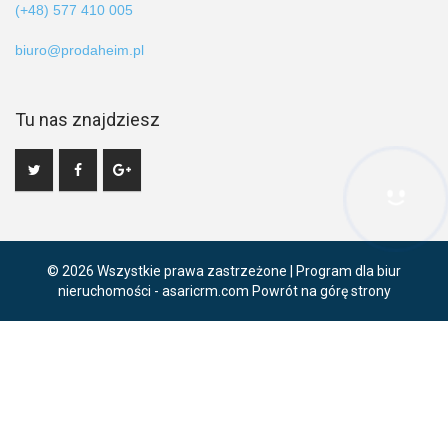
(+48) 577 410 005
biuro@prodaheim.pl
Tu nas znajdziesz
Hej! Chętnie Ci pomogę
© 2026 Wszystkie prawa zastrzeżone | Program dla biur
nieruchomości -
asaricrm.com
Powrót na górę strony
Ta strona używa plików cookies. Kontynuując przeglądanie naszej
strony, wyrażasz zgodę na wykorzystywanie przez nas plików
cookies zgodnie z aktualnymi ustawieniami przeglądarki i Polityką
Prywatności.
Dowiedz się więcej
Klikając "Akceptuję" zgadasz się na wykorzystywanie przez nas
plików cookie.