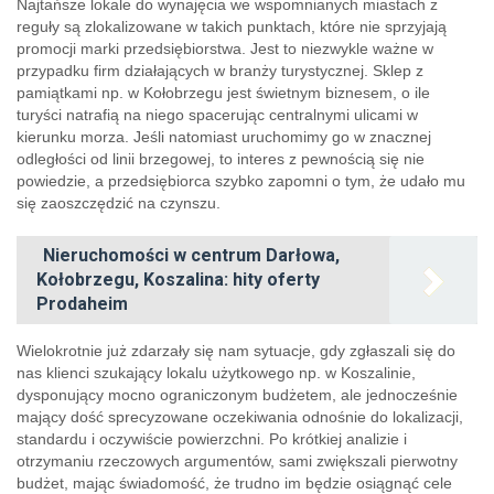
Najtańsze lokale do wynajęcia we wspomnianych miastach z
reguły są zlokalizowane w takich punktach, które nie sprzyjają
promocji marki przedsiębiorstwa. Jest to niezwykle ważne w
przypadku firm działających w branży turystycznej. Sklep z
pamiątkami np. w Kołobrzegu jest świetnym biznesem, o ile
turyści natrafią na niego spacerując centralnymi ulicami w
kierunku morza. Jeśli natomiast uruchomimy go w znacznej
odległości od linii brzegowej, to interes z pewnością się nie
powiedzie, a przedsiębiorca szybko zapomni o tym, że udało mu
się zaoszczędzić na czynszu.
Nieruchomości w centrum Darłowa,
Kołobrzegu, Koszalina: hity oferty
Prodaheim
Wielokrotnie już zdarzały się nam sytuacje, gdy zgłaszali się do
nas klienci szukający lokalu użytkowego np. w Koszalinie,
dysponujący mocno ograniczonym budżetem, ale jednocześnie
mający dość sprecyzowane oczekiwania odnośnie do lokalizacji,
standardu i oczywiście powierzchni. Po krótkiej analizie i
otrzymaniu rzeczowych argumentów, sami zwiększali pierwotny
budżet, mając świadomość, że trudno im będzie osiągnąć cele