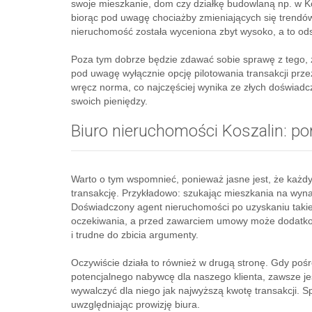
swoje mieszkanie, dom czy działkę budowlaną np. w Kos
biorąc pod uwagę chociażby zmieniających się trendów 
nieruchomość została wyceniona zbyt wysoko, a to od
Poza tym dobrze będzie zdawać sobie sprawę z tego, 
pod uwagę wyłącznie opcję pilotowania transakcji prze
wręcz norma, co najczęściej wynika ze złych doświad
swoich pieniędzy.
Biuro nieruchomości Koszalin: 
Warto o tym wspomnieć, ponieważ jasne jest, że każdy 
transakcję. Przykładowo: szukając mieszkania na wynaj
Doświadczony agent nieruchomości po uzyskaniu takiej 
oczekiwania, a przed zawarciem umowy może dodatko
i trudne do zbicia argumenty.
Oczywiście działa to również w drugą stronę. Gdy poś
potencjalnego nabywcę dla naszego klienta, zawsze j
wywalczyć dla niego jak najwyższą kwotę transakcji. 
uwzględniając prowizję biura.