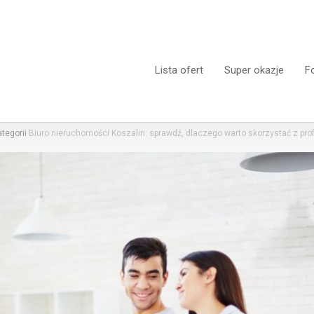
Lista ofert
Super okazje
F
tegorii
Biuro nieruchomości Koszalin: sprawdź, dlaczego warto skorzystać z pr