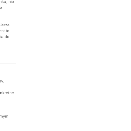
nku, nie
że
ierze
st to
ia do
ny.
nkretne
samym