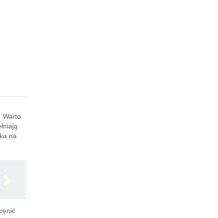
. Warto
łniają
eka na
cenić