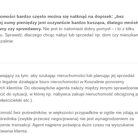
omości bardzo często można się natknąć na dopisek: „bez
j sumy pieniędzy jest oczywiście bardzo kusząca, dlatego mnós
wcy czy sprzedawcy.
Nie jest to natomiast dobry pomysł – i to z kilku
u. Sprawdź, dlaczego chcąc nabyć lub sprzedać np. dom czy mieszkan
zalinie.
ający za tym, aby szukając nieruchomości lub planując jej sprzedaż
 legalnie działające biuro nieruchomości w Koszalinie ponosimy
h klientów. Do obowiązków agenta należy między innymi sprawdzeni
cić do sytuacji, w której np. nabywca zakupi nieruchomość obciążoną
aścicielski etc.).
chomość bez pośredników, w większości przypadków w ogóle nie zdają s
pośrednika (zwykle przecież negocjowana) nie jest wynagrodzeniem za
zenie transakcji. Agent najpierw poświęca dużo czasu na wyszukanie
iwania klienta.