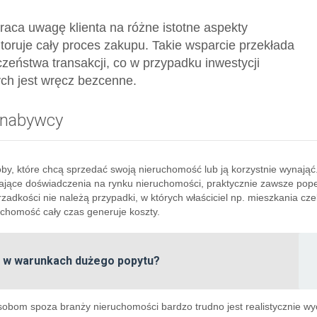
aca uwagę klienta na różne istotne aspekty
toruje cały proces zakupu. Takie wsparcie przekłada
zeństwa transakcji, co w przypadku inwestycji
tych jest wręcz bezcenne.
 nabywcy
y, które chcą sprzedać swoją nieruchomość lub ją korzystnie wynająć
dające doświadczenia na rynku nieruchomości, praktycznie zawsze pope
 rzadkości nie należą przypadki, w których właściciel np. mieszkania cz
uchomość cały czas generuje koszty.
ię w warunkach dużego popytu?
osobom spoza branży nieruchomości bardzo trudno jest realistycznie wy