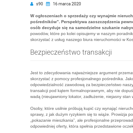
s90
16 marca 2020
W ogłoszeniach o sprzedaży czy wynajmie nieruch
pośredników”. Perspektywa zaoszczędzenia pewne
osób decyduje się na samodzielne szukanie naby
powodów, które po kolei opisujemy w naszym poradnik
skorzystać z usług naszego biura nieruchomości w Kos
Bezpieczeństwo transakcji
Jest to zdecydowania najważniejsze argument przemawi
skorzystać z pomocy profesjonalnego pośrednika. Jako
odpowiedzialność zawodową za bezpieczeństwo naszyc
transakcji pod kątem formalnoprawnym, aby nie dopuś
wadą (nieujawniony lokator, zadłużenie, niejasny stan wł
Osoby, które usilnie próbują kupić czy wynająć nieru
sprawy, z jak dużym ryzykiem się to wiąże. Prowizja 
„pokazanie mieszkania”, ale profesjonalne przeprowad
odpowiedniej oferty, która spełnia przedstawione oczek