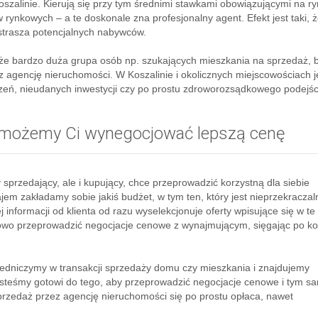
zalinie. Kierują się przy tym średnimi stawkami obowiązującymi na ry
rynkowych – a te doskonale zna profesjonalny agent. Efekt jest taki, 
strasza potencjalnych nabywców.
że bardzo duża grupa osób np. szukających mieszkania na sprzedaż, b
z agencję nieruchomości. W Koszalinie i okolicznych miejscowościach je
czeń, nieudanych inwestycji czy po prostu zdroworozsądkowego podejśc
pomożemy Ci wynegocjować lepszą cenę
sprzedający, ale i kupujący, chce przeprowadzić korzystną dla siebie
em zakładamy sobie jakiś budżet, w tym ten, który jest nieprzekraczal
informacji od klienta od razu wyselekcjonuje oferty wpisujące się w te
wo przeprowadzić negocjacje cenowe z wynajmującym, sięgając po ko
redniczymy w transakcji sprzedaży domu czy mieszkania i znajdujemy
esteśmy gotowi do tego, aby przeprowadzić negocjacje cenowe i tym 
Sprzedaż przez agencję nieruchomości się po prostu opłaca, nawet