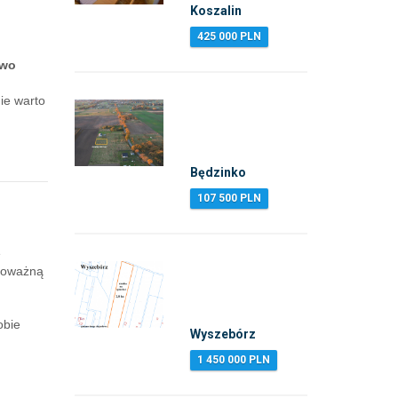
Koszalin
425 000 PLN
two
ie warto
Będzinko
107 500 PLN
e
 poważną
obie
Wyszebórz
1 450 000 PLN