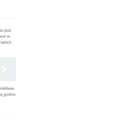
o jest
jest w
takich
nikliwie
 są godne