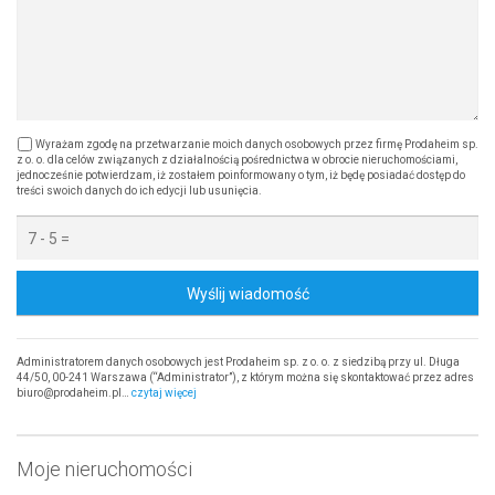
Wyrażam zgodę na przetwarzanie moich danych osobowych przez firmę Prodaheim sp.
z o. o. dla celów związanych z działalnością pośrednictwa w obrocie nieruchomościami,
jednocześnie potwierdzam, iż zostałem poinformowany o tym, iż będę posiadać dostęp do
treści swoich danych do ich edycji lub usunięcia.
Wyślij wiadomość
Administratorem danych osobowych jest Prodaheim sp. z o. o. z siedzibą przy ul. Długa
44/50, 00-241 Warszawa (“Administrator”), z którym można się skontaktować przez adres
biuro@prodaheim.pl…
czytaj więcej
Moje nieruchomości