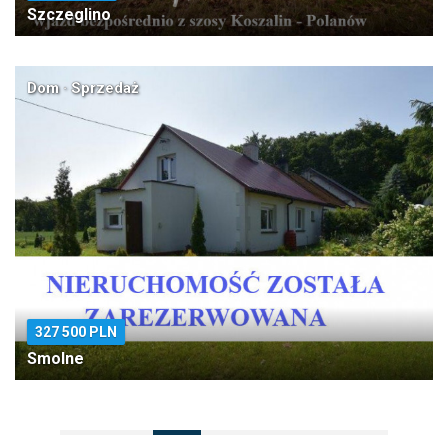
Szczeglino
Dom · Sprzedaż
327 500 PLN
Smolne