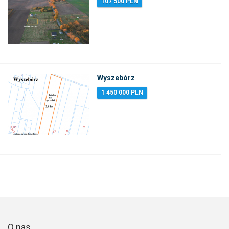
107 500 PLN
Wyszebórz
1 450 000 PLN
O nas