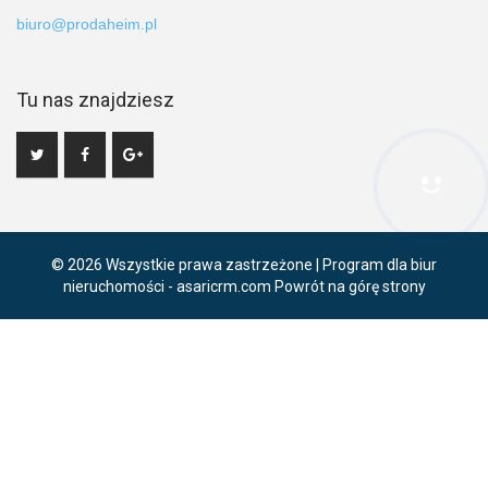
biuro@prodaheim.pl
Tu nas znajdziesz
Hej! Chętnie Ci pomogę
© 2026 Wszystkie prawa zastrzeżone | Program dla biur
nieruchomości -
asaricrm.com
Powrót na górę strony
Ta strona używa plików cookies. Kontynuując przeglądanie naszej
strony, wyrażasz zgodę na wykorzystywanie przez nas plików
cookies zgodnie z aktualnymi ustawieniami przeglądarki i Polityką
Prywatności.
Dowiedz się więcej
Klikając "Akceptuję" zgadasz się na wykorzystywanie przez nas
plików cookie.
Akceptuję