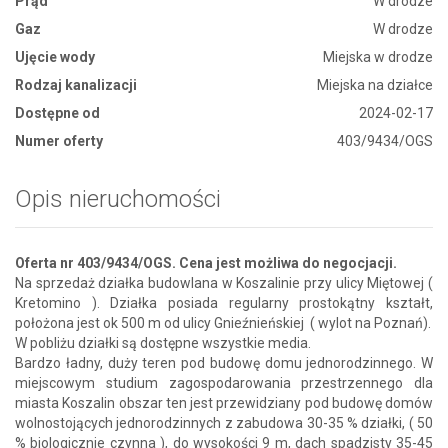
Prąd
W drodze
Gaz
W drodze
Ujęcie wody
Miejska w drodze
Rodzaj kanalizacji
Miejska na działce
Dostępne od
2024-02-17
Numer oferty
403/9434/OGS
Opis nieruchomości
Oferta nr 403/9434/OGS. Cena jest możliwa do negocjacji.
Na sprzedaż działka budowlana w Koszalinie przy ulicy Miętowej (
Kretomino ). Działka posiada regularny prostokątny kształt,
położona jest ok 500 m od ulicy Gnieźnieńskiej ( wylot na Poznań).
W pobliżu działki są dostępne wszystkie media.
Bardzo ładny, duży teren pod budowę domu jednorodzinnego. W
miejscowym studium zagospodarowania przestrzennego dla
miasta Koszalin obszar ten jest przewidziany pod budowę domów
wolnostojących jednorodzinnych z zabudowa 30-35 % działki, ( 50
% biologicznie czynna ), do wysokości 9 m, dach spadzisty 35-45