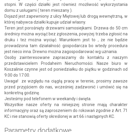
stopni. W części działki jest również możliwość wykorzystania
domu z usługami ( teren mieszany ).
Dojazd jest zapewniony z ulicy Miętowej lub drogą wewnętrzną, w
której nabywca działki kupuje udział własny.
Teren jest porośnięty drzewami samosiejkami. Drzewa do 50 cm
średnicy można wyciąć bez zgłoszenia, powyżej trzeba zgłosić na
druku i też można wyciąć. Warunkiem jest to , że nie będzie
prowadzona tam działalność gospodarcza bo wtedy procedura
jest nieco inna. Drewno można zagospodarować wg uznania.
Osoby zainteresowane zapraszamy do kontaktu z naszym
przedstawicielem Prodaheim Nieruchomości. Nasze biuro w
Koszalinie czynne jest od poniedziałku do piątku w godzinach od
9.00 do 17.00.
Uwaga! ze względu na ciągłą pracę w terenie, prosimy zawsze
przed przyjściem do nas, wcześniej zadzwonić i umówić się na
konkretną godzinę.
Jesteśmy pod telefonem w weekandy i święta.
Wszystkie nasze oferty na niniejszej stronie mają charakter
informacyjny oraz są zaproszeniem do rokowań zgodnie z Art. 71
KC i nie stanowią oferty określonej w art 66 i następnych KC.
Parametry dodatkowe