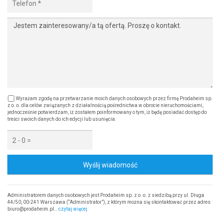
Wyrażam zgodę na przetwarzanie moich danych osobowych przez firmę Prodaheim sp.
z o. o. dla celów związanych z działalnością pośrednictwa w obrocie nieruchomościami,
jednocześnie potwierdzam, iż zostałem poinformowany o tym, iż będę posiadać dostęp do
treści swoich danych do ich edycji lub usunięcia.
Wyślij wiadomość
Administratorem danych osobowych jest Prodaheim sp. z o. o. z siedzibą przy ul. Długa
44/50, 00-241 Warszawa (“Administrator”), z którym można się skontaktować przez adres
biuro@prodaheim.pl…
czytaj więcej