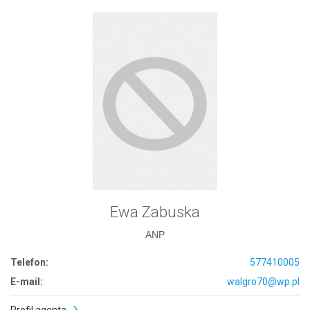
Ewa Zabuska
ANP
Telefon:
577410005
E-mail:
walgro70@wp.pl
Profil agenta