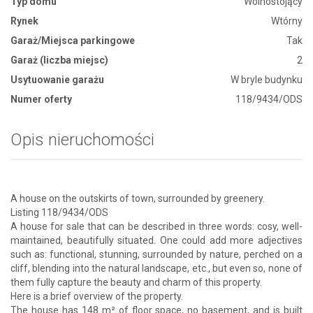
Typ domu
Wolnostojący
Rynek
Wtórny
Garaż/Miejsca parkingowe
Tak
Garaż (liczba miejsc)
2
Usytuowanie garażu
W bryle budynku
Numer oferty
118/9434/ODS
Opis nieruchomości
A house on the outskirts of town, surrounded by greenery.
Listing 118/9434/ODS
A house for sale that can be described in three words: cosy, well-
maintained, beautifully situated. One could add more adjectives
such as: functional, stunning, surrounded by nature, perched on a
cliff, blending into the natural landscape, etc., but even so, none of
them fully capture the beauty and charm of this property.
Here is a brief overview of the property.
The house has 148 m² of floor space, no basement, and is built